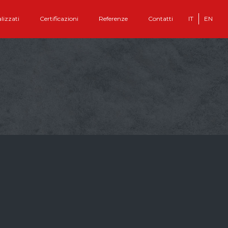
lizzati
Certificazioni
Referenze
Contatti
IT
EN
Cliente