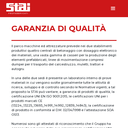
GARANZIA DI QUALITÀ
Il parco macchine ed attrezzature prevede nei due stabilimenti
produttivi quattro centrali di betonaggio con dosaggio elettronico
dei materiali, una vasta gamma di casseri per la produzione degli
elementi prefabbricati, linee di movimentazione compresi
dumper per il trasporto del calcestruzzo, muletti, trattori e
autogru.
In una delle due sedi è presente un laboratorio interno di prove
materiali in cui vengono svolte giornalmente tutte le attività di
ricerca, sviluppo e di controllo secondo le Normative vigenti; a tal
proposito la STAI può vantare, a garanzia di prodotti di qualità, la
certificazione UNI EN ISO 9001:2015, le certificazioni UNI per i
prodotti marcati CE
(13224_13225_13693_14991_14992_12839_14843), la certificazione
di prodotto in conformità al D.M. 02/04/1998 e l’attestazione SOA
OS13.
Numerosi sono gli attestati di riconoscimento che il Gruppo ha